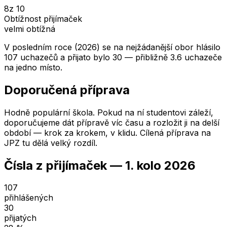
8
z 10
Obtížnost přijímaček
velmi obtížná
V posledním roce (2026) se na nejžádanější obor hlásilo
107 uchazečů a přijato bylo 30 — přibližně 3.6 uchazeče
na jedno místo.
Doporučená příprava
Hodně populární škola. Pokud na ní studentovi záleží,
doporučujeme dát přípravě víc času a rozložit ji na delší
období — krok za krokem, v klidu. Cílená příprava na
JPZ tu dělá velký rozdíl.
Čísla z přijímaček —
1. kolo
2026
107
přihlášených
30
přijatých