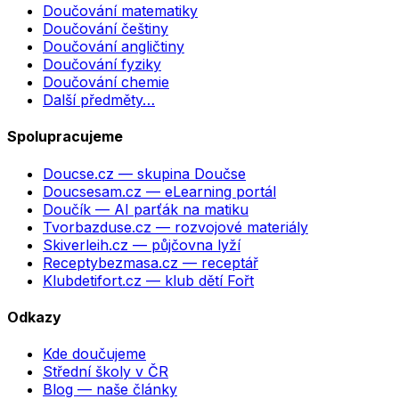
Doučování matematiky
Doučování češtiny
Doučování angličtiny
Doučování fyziky
Doučování chemie
Další předměty…
Spolupracujeme
Doucse.cz
— skupina Doučse
Doucsesam.cz
— eLearning portál
Doučík
— AI parťák na matiku
Tvorbazduse.cz
— rozvojové materiály
Skiverleih.cz
— půjčovna lyží
Receptybezmasa.cz
— receptář
Klubdetifort.cz
— klub dětí Fořt
Odkazy
Kde doučujeme
Střední školy v ČR
Blog — naše články