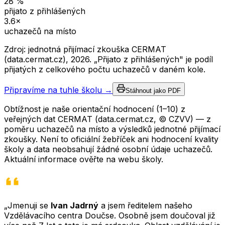
28
%
přijato z přihlášených
3.6
×
uchazečů na místo
Zdroj: jednotná přijímací zkouška CERMAT
(data.cermat.cz),
2026
. „Přijato z přihlášených" je podíl
přijatých z celkového počtu uchazečů v daném kole.
Připravíme na tuhle školu →
Stáhnout jako PDF
Obtížnost je naše orientační hodnocení (1–10) z
veřejných dat CERMAT (data.cermat.cz, © CZVV) — z
poměru uchazečů na místo a výsledků jednotné přijímací
zkoušky. Není to oficiální žebříček ani hodnocení kvality
školy a data neobsahují žádné osobní údaje uchazečů.
Aktuální informace ověřte na webu školy.
„Jmenuji se
Ivan Jadrný
a jsem ředitelem našeho
Vzdělávacího centra Doučse. Osobně jsem doučoval již