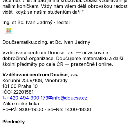
více než 7 let a toto je má srdcovka. Oblast vzdělávání je
naším koníčkem. Vždy nám všem dělá obrovskou radost
vidět, když se našim studentům daří.“
Ing. et Bc. Ivan Jadrný · ředitel
Doučsematiku.cz
Ing. et Bc. Ivan Jadrný
Vzdělávací centrum Doučse, z.s. — nezisková a
dobročinná organizace. Doučujeme matematiku a další
školní předměty po celé ČR — prezenčně i online.
Vzdělávací centrum Doučse, z.s.
Korunní 2569/108, Vinohrady
101 00 Praha 10
IČO:
22201581
+420 494 900 173
info@doucse.cz
Zákaznická linka
Po–Pá: 9:00–19:00 · So–Ne: 14:00–18:00
Předměty