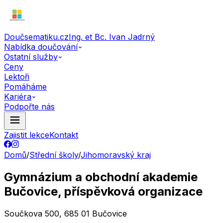
Doučsematiku.cz
Ing. et Bc. Ivan Jadrný
Nabídka doučování
Ostatní služby
Ceny
Lektoři
Pomáháme
Kariéra
Podpořte nás
Zajistit lekce
Kontakt
Domů
/
Střední školy
/
Jihomoravský kraj
Gymnázium a obchodní akademie
Bučovice, příspěvková organizace
Součkova 500, 685 01 Bučovice