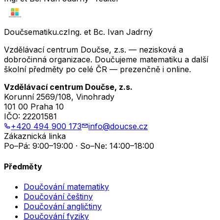
Doučsematiku.cz
Ing. et Bc. Ivan Jadrný
Vzdělávací centrum Doučse, z.s. — nezisková a
dobročinná organizace. Doučujeme matematiku a další
školní předměty po celé ČR — prezenčně i online.
Vzdělávací centrum Doučse, z.s.
Korunní 2569/108, Vinohrady
101 00 Praha 10
IČO:
22201581
+420 494 900 173
info@doucse.cz
Zákaznická linka
Po–Pá: 9:00–19:00 · So–Ne: 14:00–18:00
Předměty
Doučování matematiky
Doučování češtiny
Doučování angličtiny
Doučování fyziky