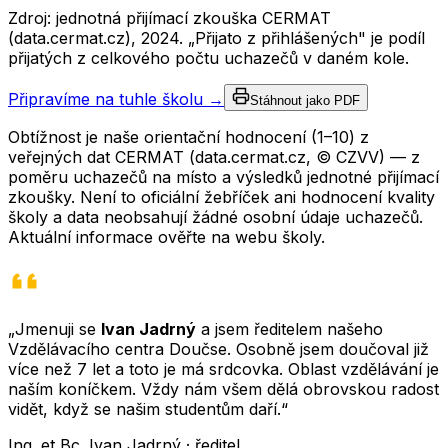
Zdroj: jednotná přijímací zkouška CERMAT
(data.cermat.cz),
2024
. „Přijato z přihlášených" je podíl
přijatých z celkového počtu uchazečů v daném kole.
Připravíme na tuhle školu →
Stáhnout jako PDF
Obtížnost je naše orientační hodnocení (1–10) z
veřejných dat CERMAT (data.cermat.cz, © CZVV) — z
poměru uchazečů na místo a výsledků jednotné přijímací
zkoušky. Není to oficiální žebříček ani hodnocení kvality
školy a data neobsahují žádné osobní údaje uchazečů.
Aktuální informace ověřte na webu školy.
„Jmenuji se
Ivan Jadrný
a jsem ředitelem našeho
Vzdělávacího centra Doučse. Osobně jsem doučoval již
více než 7 let a toto je má srdcovka. Oblast vzdělávání je
naším koníčkem. Vždy nám všem dělá obrovskou radost
vidět, když se našim studentům daří.“
Ing. et Bc. Ivan Jadrný · ředitel