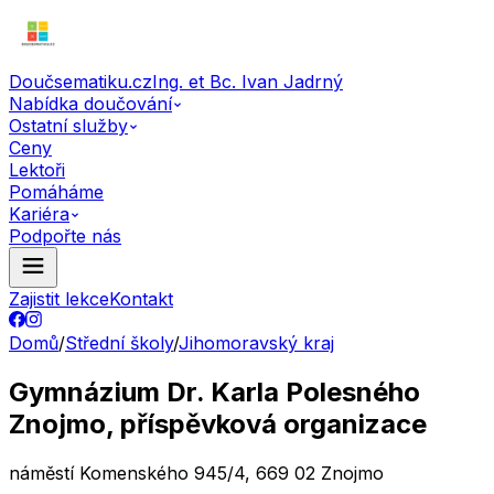
Doučsematiku.cz
Ing. et Bc. Ivan Jadrný
Nabídka doučování
Ostatní služby
Ceny
Lektoři
Pomáháme
Kariéra
Podpořte nás
Zajistit lekce
Kontakt
Domů
/
Střední školy
/
Jihomoravský kraj
Gymnázium Dr. Karla Polesného
Znojmo, příspěvková organizace
náměstí Komenského 945/4, 669 02 Znojmo