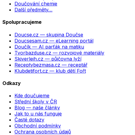
Doučování chemie
Další předměty…
Spolupracujeme
Doucse.cz
— skupina Doučse
Doucsesam.cz
— eLearning portál
Doučík
— AI parťák na matiku
Tvorbazduse.cz
— rozvojové materiály
Skiverleih.cz
— půjčovna lyží
Receptybezmasa.cz
— receptář
Klubdetifort.cz
— klub dětí Fořt
Odkazy
Kde doučujeme
Střední školy v ČR
Blog — naše články
Jak to u nás funguje
Časté dotazy
Obchodní podmínky
Ochrana osobních údajů