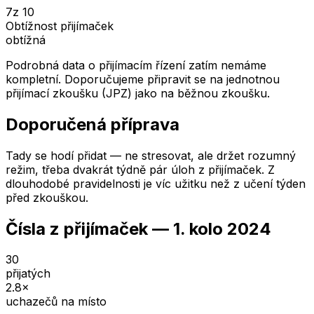
7
z 10
Obtížnost přijímaček
obtížná
Podrobná data o přijímacím řízení zatím nemáme
kompletní. Doporučujeme připravit se na jednotnou
přijímací zkoušku (JPZ) jako na běžnou zkoušku.
Doporučená příprava
Tady se hodí přidat — ne stresovat, ale držet rozumný
režim, třeba dvakrát týdně pár úloh z přijímaček. Z
dlouhodobé pravidelnosti je víc užitku než z učení týden
před zkouškou.
Čísla z přijímaček —
1. kolo
2024
30
přijatých
2.8
×
uchazečů na místo