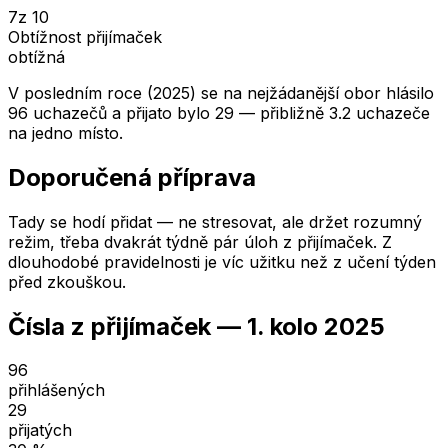
7
z 10
Obtížnost přijímaček
obtížná
V posledním roce (2025) se na nejžádanější obor hlásilo
96 uchazečů a přijato bylo 29 — přibližně 3.2 uchazeče
na jedno místo.
Doporučená příprava
Tady se hodí přidat — ne stresovat, ale držet rozumný
režim, třeba dvakrát týdně pár úloh z přijímaček. Z
dlouhodobé pravidelnosti je víc užitku než z učení týden
před zkouškou.
Čísla z přijímaček —
1. kolo
2025
96
přihlášených
29
přijatých