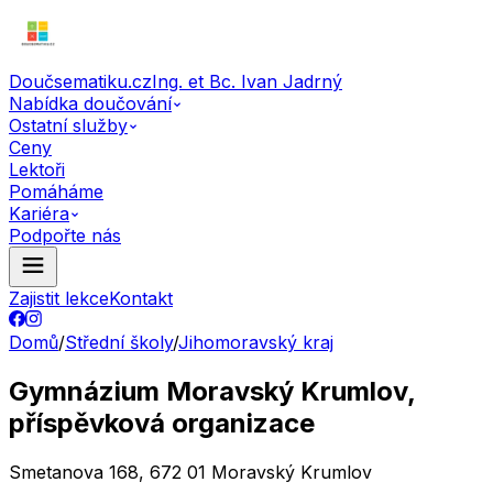
Doučsematiku.cz
Ing. et Bc. Ivan Jadrný
Nabídka doučování
Ostatní služby
Ceny
Lektoři
Pomáháme
Kariéra
Podpořte nás
Zajistit lekce
Kontakt
Domů
/
Střední školy
/
Jihomoravský kraj
Gymnázium Moravský Krumlov,
příspěvková organizace
Smetanova 168, 672 01 Moravský Krumlov