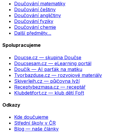
Doučování matematiky
Doučování češtiny
Doučování angličtiny
Doučování fyziky
Doučování chemie
Další předměty…
Spolupracujeme
Doucse.cz
— skupina Doučse
Doucsesam.cz
— eLearning portál
Doučík
— AI parťák na matiku
Tvorbazduse.cz
— rozvojové materiály
Skiverleih.cz
— půjčovna lyží
Receptybezmasa.cz
— receptář
Klubdetifort.cz
— klub dětí Fořt
Odkazy
Kde doučujeme
Střední školy v ČR
Blog — naše články