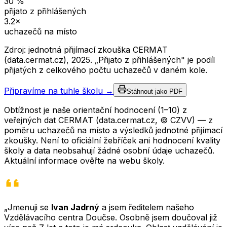
30
%
přijato z přihlášených
3.2
×
uchazečů na místo
Zdroj: jednotná přijímací zkouška CERMAT
(data.cermat.cz),
2025
. „Přijato z přihlášených" je podíl
přijatých z celkového počtu uchazečů v daném kole.
Připravíme na tuhle školu →
Stáhnout jako PDF
Obtížnost je naše orientační hodnocení (1–10) z
veřejných dat CERMAT (data.cermat.cz, © CZVV) — z
poměru uchazečů na místo a výsledků jednotné přijímací
zkoušky. Není to oficiální žebříček ani hodnocení kvality
školy a data neobsahují žádné osobní údaje uchazečů.
Aktuální informace ověřte na webu školy.
„Jmenuji se
Ivan Jadrný
a jsem ředitelem našeho
Vzdělávacího centra Doučse. Osobně jsem doučoval již