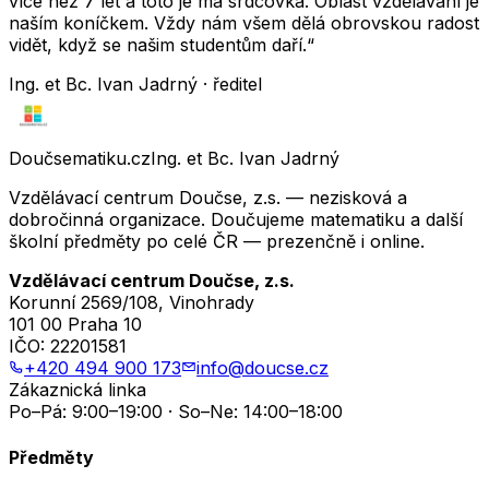
více než 7 let a toto je má srdcovka. Oblast vzdělávání je
naším koníčkem. Vždy nám všem dělá obrovskou radost
vidět, když se našim studentům daří.“
Ing. et Bc. Ivan Jadrný · ředitel
Doučsematiku.cz
Ing. et Bc. Ivan Jadrný
Vzdělávací centrum Doučse, z.s. — nezisková a
dobročinná organizace. Doučujeme matematiku a další
školní předměty po celé ČR — prezenčně i online.
Vzdělávací centrum Doučse, z.s.
Korunní 2569/108, Vinohrady
101 00 Praha 10
IČO:
22201581
+420 494 900 173
info@doucse.cz
Zákaznická linka
Po–Pá: 9:00–19:00 · So–Ne: 14:00–18:00
Předměty