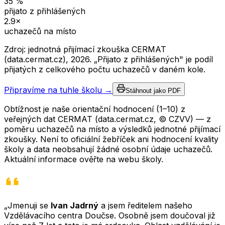
35
%
přijato z přihlášených
2.9
×
uchazečů na místo
Zdroj: jednotná přijímací zkouška CERMAT
(data.cermat.cz),
2026
. „Přijato z přihlášených" je podíl
přijatých z celkového počtu uchazečů v daném kole.
Připravíme na tuhle školu →
Stáhnout jako PDF
Obtížnost je naše orientační hodnocení (1–10) z
veřejných dat CERMAT (data.cermat.cz, © CZVV) — z
poměru uchazečů na místo a výsledků jednotné přijímací
zkoušky. Není to oficiální žebříček ani hodnocení kvality
školy a data neobsahují žádné osobní údaje uchazečů.
Aktuální informace ověřte na webu školy.
„Jmenuji se
Ivan Jadrný
a jsem ředitelem našeho
Vzdělávacího centra Doučse. Osobně jsem doučoval již