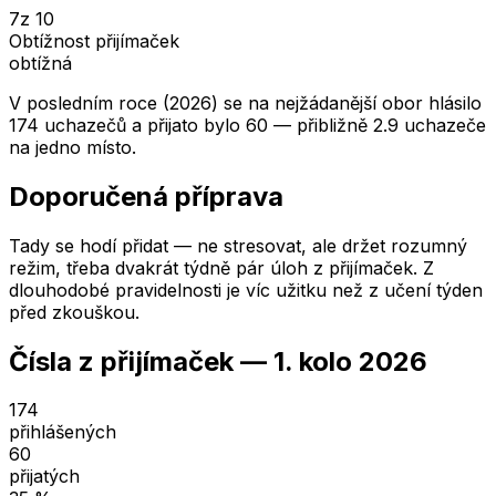
7
z 10
Obtížnost přijímaček
obtížná
V posledním roce (2026) se na nejžádanější obor hlásilo
174 uchazečů a přijato bylo 60 — přibližně 2.9 uchazeče
na jedno místo.
Doporučená příprava
Tady se hodí přidat — ne stresovat, ale držet rozumný
režim, třeba dvakrát týdně pár úloh z přijímaček. Z
dlouhodobé pravidelnosti je víc užitku než z učení týden
před zkouškou.
Čísla z přijímaček —
1. kolo
2026
174
přihlášených
60
přijatých