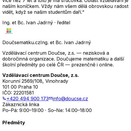
více než 7 let a toto je má srdcovka. Oblast vzdělávání je
naším koníčkem. Vždy nám všem dělá obrovskou radost
vidět, když se našim studentům daří.“
Ing. et Bc. Ivan Jadrný · ředitel
Doučsematiku.cz
Ing. et Bc. Ivan Jadrný
Vzdělávací centrum Doučse, z.s. — nezisková a
dobročinná organizace. Doučujeme matematiku a další
školní předměty po celé ČR — prezenčně i online.
Vzdělávací centrum Doučse, z.s.
Korunní 2569/108, Vinohrady
101 00 Praha 10
IČO:
22201581
+420 494 900 173
info@doucse.cz
Zákaznická linka
Po–Pá: 9:00–19:00 · So–Ne: 14:00–18:00
Předměty