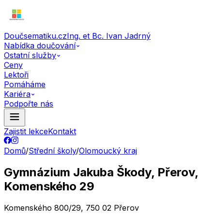
Doučsematiku.cz
Ing. et Bc. Ivan Jadrný
Nabídka doučování
Ostatní služby
Ceny
Lektoři
Pomáháme
Kariéra
Podpořte nás
Zajistit lekce
Kontakt
Domů
/
Střední školy
/
Olomoucký kraj
Gymnázium Jakuba Škody, Přerov,
Komenského 29
Komenského 800/29, 750 02 Přerov