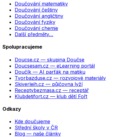
Doučování matematiky
Doučování češtiny
Doučování angličtiny
Doučování fyziky
Doučování chemie
Další předměty…
Spolupracujeme
Doucse.cz
— skupina Doučse
Doucsesam.cz
— eLearning portál
Doučík
— AI parťák na matiku
Tvorbazduse.cz
— rozvojové materiály
Skiverleih.cz
— půjčovna lyží
Receptybezmasa.cz
— receptář
Klubdetifort.cz
— klub dětí Fořt
Odkazy
Kde doučujeme
Střední školy v ČR
Blog — naše články