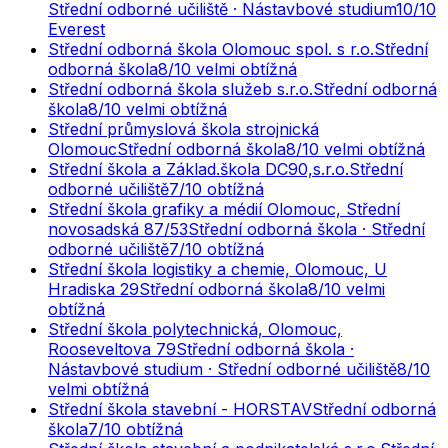
Střední odborné učiliště · Nástavbové studium
10
/10
Everest
Střední odborná škola Olomouc spol. s r.o.
Střední
odborná škola
8
/10
velmi obtížná
Střední odborná škola služeb s.r.o.
Střední odborná
škola
8
/10
velmi obtížná
Střední průmyslová škola strojnická
Olomouc
Střední odborná škola
8
/10
velmi obtížná
Střední škola a Základ.škola DC90,s.r.o.
Střední
odborné učiliště
7
/10
obtížná
Střední škola grafiky a médií Olomouc, Střední
novosadská 87/53
Střední odborná škola · Střední
odborné učiliště
7
/10
obtížná
Střední škola logistiky a chemie, Olomouc, U
Hradiska 29
Střední odborná škola
8
/10
velmi
obtížná
Střední škola polytechnická, Olomouc,
Rooseveltova 79
Střední odborná škola ·
Nástavbové studium · Střední odborné učiliště
8
/10
velmi obtížná
Střední škola stavební - HORSTAV
Střední odborná
škola
7
/10
obtížná