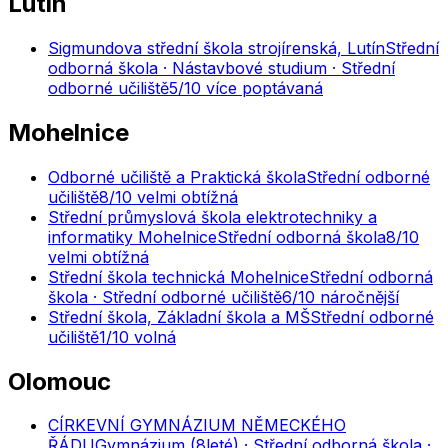
Lutín
Sigmundova střední škola strojírenská, Lutín
Střední
odborná škola · Nástavbové studium · Střední
odborné učiliště
5
/10
více poptávaná
Mohelnice
Odborné učiliště a Praktická škola
Střední odborné
učiliště
8
/10
velmi obtížná
Střední průmyslová škola elektrotechniky a
informatiky Mohelnice
Střední odborná škola
8
/10
velmi obtížná
Střední škola technická Mohelnice
Střední odborná
škola · Střední odborné učiliště
6
/10
náročnější
Střední škola, Základní škola a MŠ
Střední odborné
učiliště
1
/10
volná
Olomouc
CÍRKEVNÍ GYMNÁZIUM NĚMECKÉHO
ŘÁDU
Gymnázium (8leté) · Střední odborná škola ·