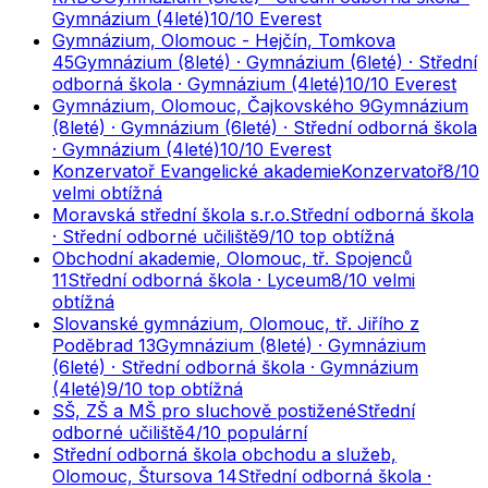
Gymnázium (4leté)
10
/10
Everest
Gymnázium, Olomouc - Hejčín, Tomkova
45
Gymnázium (8leté) · Gymnázium (6leté) · Střední
odborná škola · Gymnázium (4leté)
10
/10
Everest
Gymnázium, Olomouc, Čajkovského 9
Gymnázium
(8leté) · Gymnázium (6leté) · Střední odborná škola
· Gymnázium (4leté)
10
/10
Everest
Konzervatoř Evangelické akademie
Konzervatoř
8
/10
velmi obtížná
Moravská střední škola s.r.o.
Střední odborná škola
· Střední odborné učiliště
9
/10
top obtížná
Obchodní akademie, Olomouc, tř. Spojenců
11
Střední odborná škola · Lyceum
8
/10
velmi
obtížná
Slovanské gymnázium, Olomouc, tř. Jiřího z
Poděbrad 13
Gymnázium (8leté) · Gymnázium
(6leté) · Střední odborná škola · Gymnázium
(4leté)
9
/10
top obtížná
SŠ, ZŠ a MŠ pro sluchově postižené
Střední
odborné učiliště
4
/10
populární
Střední odborná škola obchodu a služeb,
Olomouc, Štursova 14
Střední odborná škola ·