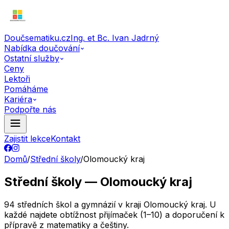
Doučsematiku.cz
Ing. et Bc. Ivan Jadrný
Nabídka doučování
Ostatní služby
Ceny
Lektoři
Pomáháme
Kariéra
Podpořte nás
Zajistit lekce
Kontakt
Domů
/
Střední školy
/
Olomoucký kraj
Střední školy — Olomoucký kraj
94 středních škol a gymnázií v kraji Olomoucký kraj. U
každé najdete obtížnost přijímaček (1–10) a doporučení k
přípravě z matematiky a češtiny.