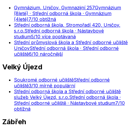
Gymnázium, Uničov, Gymnazijní 257
Gymnázium
(8leté) · Střední odborná škola · Gymnázium
(4leté)
7
/10
obtížná
Střední odborná škola, Stromořadí 420, Uničov,
s.r.o.
Střední odborná škola · Nástavbové
studium
5
/10
více poptávaná
Střední průmyslová škola a Střední odborné učiliště
Uničov
Střední odborná škola · Střední odborné
učiliště
6
/10
náročnější
Velký Újezd
Soukromé odborné učiliště
Střední odborné
učiliště
3
/10
mírně populární
Střední odborná škola a Střední odborné učiliště
služeb Velký Újezd, s.r.o.
Střední odborná škola ·
Střední odborné učiliště · Nástavbové studium
7
/10
obtížná
Zábřeh