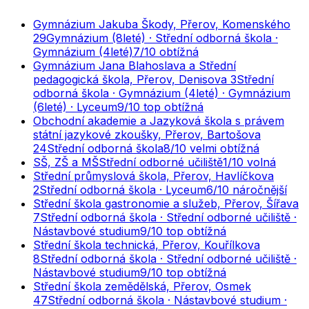
Gymnázium Jakuba Škody, Přerov, Komenského
29
Gymnázium (8leté) · Střední odborná škola ·
Gymnázium (4leté)
7
/10
obtížná
Gymnázium Jana Blahoslava a Střední
pedagogická škola, Přerov, Denisova 3
Střední
odborná škola · Gymnázium (4leté) · Gymnázium
(6leté) · Lyceum
9
/10
top obtížná
Obchodní akademie a Jazyková škola s právem
státní jazykové zkoušky, Přerov, Bartošova
24
Střední odborná škola
8
/10
velmi obtížná
SŠ, ZŠ a MŠ
Střední odborné učiliště
1
/10
volná
Střední průmyslová škola, Přerov, Havlíčkova
2
Střední odborná škola · Lyceum
6
/10
náročnější
Střední škola gastronomie a služeb, Přerov, Šířava
7
Střední odborná škola · Střední odborné učiliště ·
Nástavbové studium
9
/10
top obtížná
Střední škola technická, Přerov, Kouřílkova
8
Střední odborná škola · Střední odborné učiliště ·
Nástavbové studium
9
/10
top obtížná
Střední škola zemědělská, Přerov, Osmek
47
Střední odborná škola · Nástavbové studium ·