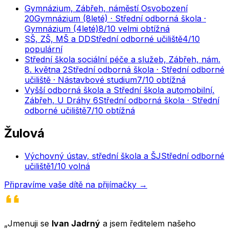
Gymnázium, Zábřeh, náměstí Osvobození
20
Gymnázium (8leté) · Střední odborná škola ·
Gymnázium (4leté)
8
/10
velmi obtížná
SŠ, ZŠ, MŠ a DD
Střední odborné učiliště
4
/10
populární
Střední škola sociální péče a služeb, Zábřeh, nám.
8. května 2
Střední odborná škola · Střední odborné
učiliště · Nástavbové studium
7
/10
obtížná
Vyšší odborná škola a Střední škola automobilní,
Zábřeh, U Dráhy 6
Střední odborná škola · Střední
odborné učiliště
7
/10
obtížná
Žulová
Výchovný ústav, střední škola a ŠJ
Střední odborné
učiliště
1
/10
volná
Připravíme vaše dítě na přijímačky →
„Jmenuji se
Ivan Jadrný
a jsem ředitelem našeho