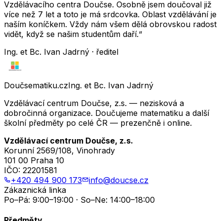
Vzdělávacího centra Doučse. Osobně jsem doučoval již
více než 7 let a toto je má srdcovka. Oblast vzdělávání je
naším koníčkem. Vždy nám všem dělá obrovskou radost
vidět, když se našim studentům daří.“
Ing. et Bc. Ivan Jadrný · ředitel
Doučsematiku.cz
Ing. et Bc. Ivan Jadrný
Vzdělávací centrum Doučse, z.s. — nezisková a
dobročinná organizace. Doučujeme matematiku a další
školní předměty po celé ČR — prezenčně i online.
Vzdělávací centrum Doučse, z.s.
Korunní 2569/108, Vinohrady
101 00 Praha 10
IČO:
22201581
+420 494 900 173
info@doucse.cz
Zákaznická linka
Po–Pá: 9:00–19:00 · So–Ne: 14:00–18:00
Předměty