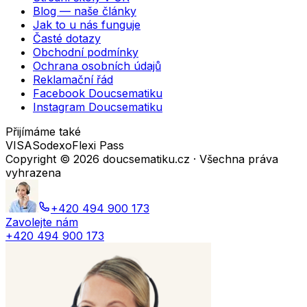
Blog — naše články
Jak to u nás funguje
Časté dotazy
Obchodní podmínky
Ochrana osobních údajů
Reklamační řád
Facebook Doucsematiku
Instagram Doucsematiku
Přijímáme také
VISA
Sodexo
Flexi Pass
Copyright ©
2026
doucsematiku.cz · Všechna práva
vyhrazena
+420 494 900 173
Zavolejte nám
+420 494 900 173