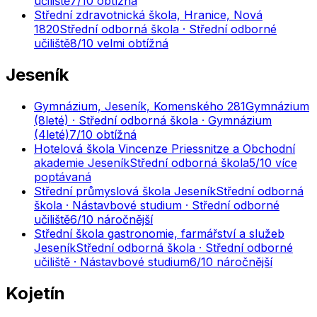
učiliště
7
/10
obtížná
Střední zdravotnická škola, Hranice, Nová
1820
Střední odborná škola · Střední odborné
učiliště
8
/10
velmi obtížná
Jeseník
Gymnázium, Jeseník, Komenského 281
Gymnázium
(8leté) · Střední odborná škola · Gymnázium
(4leté)
7
/10
obtížná
Hotelová škola Vincenze Priessnitze a Obchodní
akademie Jeseník
Střední odborná škola
5
/10
více
poptávaná
Střední průmyslová škola Jeseník
Střední odborná
škola · Nástavbové studium · Střední odborné
učiliště
6
/10
náročnější
Střední škola gastronomie, farmářství a služeb
Jeseník
Střední odborná škola · Střední odborné
učiliště · Nástavbové studium
6
/10
náročnější
Kojetín