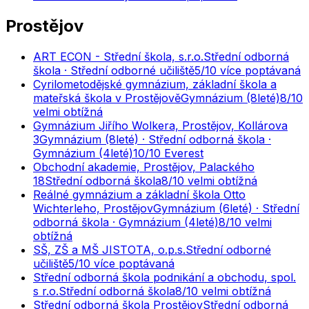
Prostějov
ART ECON - Střední škola, s.r.o.
Střední odborná
škola · Střední odborné učiliště
5
/10
více poptávaná
Cyrilometodějské gymnázium, základní škola a
mateřská škola v Prostějově
Gymnázium (8leté)
8
/10
velmi obtížná
Gymnázium Jiřího Wolkera, Prostějov, Kollárova
3
Gymnázium (8leté) · Střední odborná škola ·
Gymnázium (4leté)
10
/10
Everest
Obchodní akademie, Prostějov, Palackého
18
Střední odborná škola
8
/10
velmi obtížná
Reálné gymnázium a základní škola Otto
Wichterleho, Prostějov
Gymnázium (6leté) · Střední
odborná škola · Gymnázium (4leté)
8
/10
velmi
obtížná
SŠ, ZŠ a MŠ JISTOTA, o.p.s.
Střední odborné
učiliště
5
/10
více poptávaná
Střední odborná škola podnikání a obchodu, spol.
s r.o.
Střední odborná škola
8
/10
velmi obtížná
Střední odborná škola Prostějov
Střední odborná