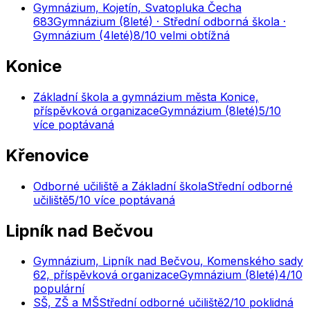
Gymnázium, Kojetín, Svatopluka Čecha
683
Gymnázium (8leté) · Střední odborná škola ·
Gymnázium (4leté)
8
/10
velmi obtížná
Konice
Základní škola a gymnázium města Konice,
příspěvková organizace
Gymnázium (8leté)
5
/10
více poptávaná
Křenovice
Odborné učiliště a Základní škola
Střední odborné
učiliště
5
/10
více poptávaná
Lipník nad Bečvou
Gymnázium, Lipník nad Bečvou, Komenského sady
62, příspěvková organizace
Gymnázium (8leté)
4
/10
populární
SŠ, ZŠ a MŠ
Střední odborné učiliště
2
/10
poklidná