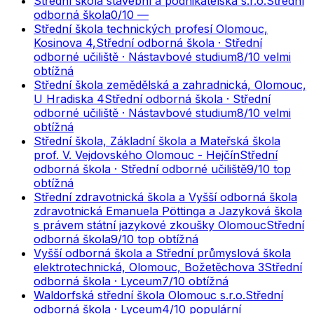
Střední škola stavební a podnikatelská s.r.o.
Střední
odborná škola
0
/10
—
Střední škola technických profesí Olomouc,
Kosinova 4,
Střední odborná škola · Střední
odborné učiliště · Nástavbové studium
8
/10
velmi
obtížná
Střední škola zemědělská a zahradnická, Olomouc,
U Hradiska 4
Střední odborná škola · Střední
odborné učiliště · Nástavbové studium
8
/10
velmi
obtížná
Střední škola, Základní škola a Mateřská škola
prof. V. Vejdovského Olomouc - Hejčín
Střední
odborná škola · Střední odborné učiliště
9
/10
top
obtížná
Střední zdravotnická škola a Vyšší odborná škola
zdravotnická Emanuela Pöttinga a Jazyková škola
s právem státní jazykové zkoušky Olomouc
Střední
odborná škola
9
/10
top obtížná
Vyšší odborná škola a Střední průmyslová škola
elektrotechnická, Olomouc, Božetěchova 3
Střední
odborná škola · Lyceum
7
/10
obtížná
Waldorfská střední škola Olomouc s.r.o.
Střední
odborná škola · Lyceum
4
/10
populární