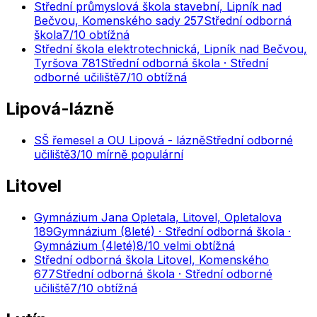
Střední průmyslová škola stavební, Lipník nad
Bečvou, Komenského sady 257
Střední odborná
škola
7
/10
obtížná
Střední škola elektrotechnická, Lipník nad Bečvou,
Tyršova 781
Střední odborná škola · Střední
odborné učiliště
7
/10
obtížná
Lipová-lázně
SŠ řemesel a OU Lipová - lázně
Střední odborné
učiliště
3
/10
mírně populární
Litovel
Gymnázium Jana Opletala, Litovel, Opletalova
189
Gymnázium (8leté) · Střední odborná škola ·
Gymnázium (4leté)
8
/10
velmi obtížná
Střední odborná škola Litovel, Komenského
677
Střední odborná škola · Střední odborné
učiliště
7
/10
obtížná