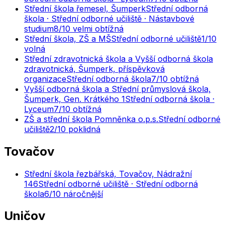
Střední škola řemesel, Šumperk
Střední odborná
škola · Střední odborné učiliště · Nástavbové
studium
8
/10
velmi obtížná
Střední škola, ZŠ a MŠ
Střední odborné učiliště
1
/10
volná
Střední zdravotnická škola a Vyšší odborná škola
zdravotnická, Šumperk, příspěvková
organizace
Střední odborná škola
7
/10
obtížná
Vyšší odborná škola a Střední průmyslová škola,
Šumperk, Gen. Krátkého 1
Střední odborná škola ·
Lyceum
7
/10
obtížná
ZŠ a střední škola Pomněnka o.p.s.
Střední odborné
učiliště
2
/10
poklidná
Tovačov
Střední škola řezbářská, Tovačov, Nádražní
146
Střední odborné učiliště · Střední odborná
škola
6
/10
náročnější
Uničov