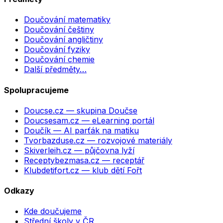
Doučování matematiky
Doučování češtiny
Doučování angličtiny
Doučování fyziky
Doučování chemie
Další předměty…
Spolupracujeme
Doucse.cz
— skupina Doučse
Doucsesam.cz
— eLearning portál
Doučík
— AI parťák na matiku
Tvorbazduse.cz
— rozvojové materiály
Skiverleih.cz
— půjčovna lyží
Receptybezmasa.cz
— receptář
Klubdetifort.cz
— klub dětí Fořt
Odkazy
Kde doučujeme
Střední školy v ČR