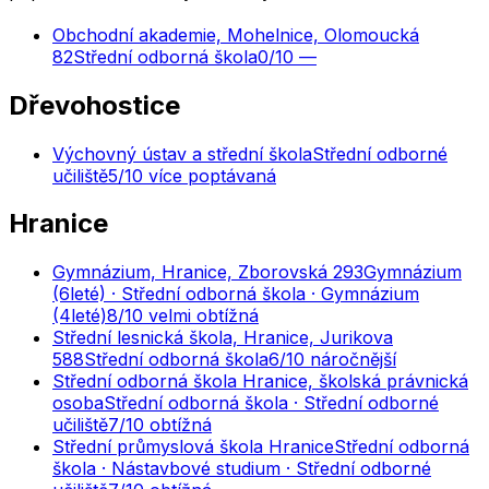
Obchodní akademie, Mohelnice, Olomoucká
82
Střední odborná škola
0
/10
—
Dřevohostice
Výchovný ústav a střední škola
Střední odborné
učiliště
5
/10
více poptávaná
Hranice
Gymnázium, Hranice, Zborovská 293
Gymnázium
(6leté) · Střední odborná škola · Gymnázium
(4leté)
8
/10
velmi obtížná
Střední lesnická škola, Hranice, Jurikova
588
Střední odborná škola
6
/10
náročnější
Střední odborná škola Hranice, školská právnická
osoba
Střední odborná škola · Střední odborné
učiliště
7
/10
obtížná
Střední průmyslová škola Hranice
Střední odborná
škola · Nástavbové studium · Střední odborné