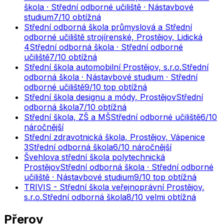
škola · Střední odborné učiliště · Nástavbové
studium
7
/10
obtížná
Střední odborná škola průmyslová a Střední
odborné učiliště strojírenské, Prostějov, Lidická
4
Střední odborná škola · Střední odborné
učiliště
7
/10
obtížná
Střední škola automobilní Prostějov, s.r.o.
Střední
odborná škola · Nástavbové studium · Střední
odborné učiliště
9
/10
top obtížná
Střední škola designu a módy, Prostějov
Střední
odborná škola
7
/10
obtížná
Střední škola, ZŠ a MŠ
Střední odborné učiliště
6
/10
náročnější
Střední zdravotnická škola, Prostějov, Vápenice
3
Střední odborná škola
6
/10
náročnější
Švehlova střední škola polytechnická
Prostějov
Střední odborná škola · Střední odborné
učiliště · Nástavbové studium
9
/10
top obtížná
TRIVIS - Střední škola veřejnoprávní Prostějov,
s.r.o.
Střední odborná škola
8
/10
velmi obtížná
Přerov