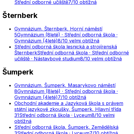
Střední odborné učiliště
7
/10
obtížná
Šternberk
Gymnázium, Šternberk, Horní náměstí
5
Gymnázium (8leté) · Střední odborná škola ·
Gymnázium (4leté)
8
/10
velmi obtížná
Střední odborná škola lesnická a strojírenská
Šternberk
Střední odborná škola · Střední odborné
učiliště · Nástavbové studium
8
/10
velmi obtížná
Šumperk
Gymnázium, Šumperk, Masarykovo náměstí
8
Gymnázium (8leté) · Střední odborná škola ·
Gymnázium (4leté)
7
/10
obtížná
Obchodní akademie a Jazyková škola s právem
státní jazykové zkoušky, Šumperk, Hlavní třída
31
Střední odborná škola · Lyceum
8
/10
velmi
obtížná
Střední odborná škola, Šumperk, Zemědělská
3
Střední odborná škola · Lyceum
7
/10
obtížná