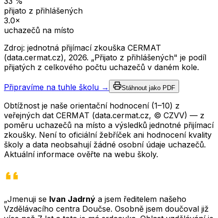
33
%
přijato z přihlášených
3.0
×
uchazečů na místo
Zdroj: jednotná přijímací zkouška CERMAT
(data.cermat.cz),
2026
. „Přijato z přihlášených" je podíl
přijatých z celkového počtu uchazečů v daném kole.
Připravíme na tuhle školu →
Stáhnout jako PDF
Obtížnost je naše orientační hodnocení (1–10) z
veřejných dat CERMAT (data.cermat.cz, © CZVV) — z
poměru uchazečů na místo a výsledků jednotné přijímací
zkoušky. Není to oficiální žebříček ani hodnocení kvality
školy a data neobsahují žádné osobní údaje uchazečů.
Aktuální informace ověřte na webu školy.
„Jmenuji se
Ivan Jadrný
a jsem ředitelem našeho
Vzdělávacího centra Doučse. Osobně jsem doučoval již