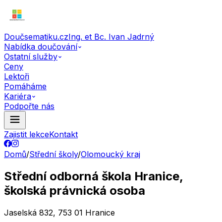
Doučsematiku.cz
Ing. et Bc. Ivan Jadrný
Nabídka doučování
Ostatní služby
Ceny
Lektoři
Pomáháme
Kariéra
Podpořte nás
Zajistit lekce
Kontakt
Domů
/
Střední školy
/
Olomoucký kraj
Střední odborná škola Hranice,
školská právnická osoba
Jaselská 832, 753 01 Hranice