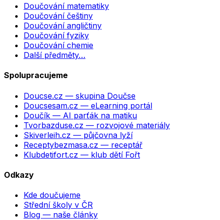
Doučování matematiky
Doučování češtiny
Doučování angličtiny
Doučování fyziky
Doučování chemie
Další předměty…
Spolupracujeme
Doucse.cz
— skupina Doučse
Doucsesam.cz
— eLearning portál
Doučík
— AI parťák na matiku
Tvorbazduse.cz
— rozvojové materiály
Skiverleih.cz
— půjčovna lyží
Receptybezmasa.cz
— receptář
Klubdetifort.cz
— klub dětí Fořt
Odkazy
Kde doučujeme
Střední školy v ČR
Blog — naše články