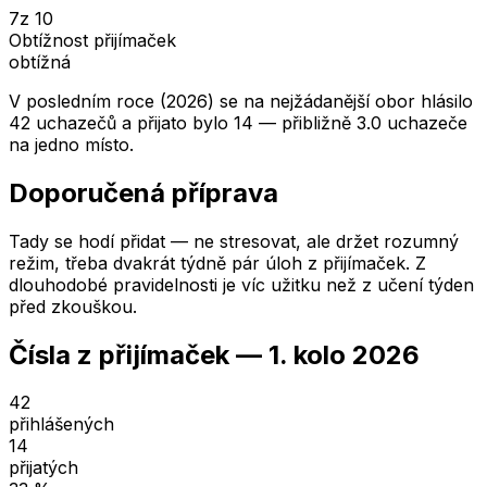
7
z 10
Obtížnost přijímaček
obtížná
V posledním roce (2026) se na nejžádanější obor hlásilo
42 uchazečů a přijato bylo 14 — přibližně 3.0 uchazeče
na jedno místo.
Doporučená příprava
Tady se hodí přidat — ne stresovat, ale držet rozumný
režim, třeba dvakrát týdně pár úloh z přijímaček. Z
dlouhodobé pravidelnosti je víc užitku než z učení týden
před zkouškou.
Čísla z přijímaček —
1. kolo
2026
42
přihlášených
14
přijatých