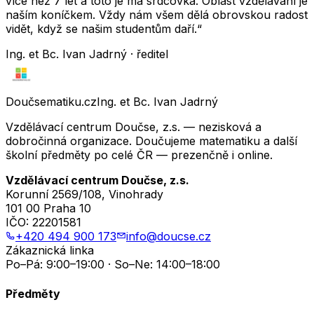
více než 7 let a toto je má srdcovka. Oblast vzdělávání je
naším koníčkem. Vždy nám všem dělá obrovskou radost
vidět, když se našim studentům daří.“
Ing. et Bc. Ivan Jadrný · ředitel
Doučsematiku.cz
Ing. et Bc. Ivan Jadrný
Vzdělávací centrum Doučse, z.s. — nezisková a
dobročinná organizace. Doučujeme matematiku a další
školní předměty po celé ČR — prezenčně i online.
Vzdělávací centrum Doučse, z.s.
Korunní 2569/108, Vinohrady
101 00 Praha 10
IČO:
22201581
+420 494 900 173
info@doucse.cz
Zákaznická linka
Po–Pá: 9:00–19:00 · So–Ne: 14:00–18:00
Předměty