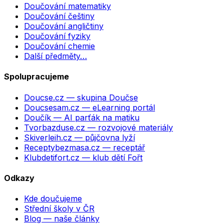
Doučování matematiky
Doučování češtiny
Doučování angličtiny
Doučování fyziky
Doučování chemie
Další předměty…
Spolupracujeme
Doucse.cz
— skupina Doučse
Doucsesam.cz
— eLearning portál
Doučík
— AI parťák na matiku
Tvorbazduse.cz
— rozvojové materiály
Skiverleih.cz
— půjčovna lyží
Receptybezmasa.cz
— receptář
Klubdetifort.cz
— klub dětí Fořt
Odkazy
Kde doučujeme
Střední školy v ČR
Blog — naše články