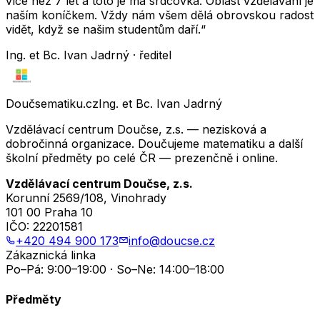
více než 7 let a toto je má srdcovka. Oblast vzdělávání je
naším koníčkem. Vždy nám všem dělá obrovskou radost
vidět, když se našim studentům daří.“
Ing. et Bc. Ivan Jadrný · ředitel
Doučsematiku.cz
Ing. et Bc. Ivan Jadrný
Vzdělávací centrum Doučse, z.s. — nezisková a
dobročinná organizace. Doučujeme matematiku a další
školní předměty po celé ČR — prezenčně i online.
Vzdělávací centrum Doučse, z.s.
Korunní 2569/108, Vinohrady
101 00 Praha 10
IČO:
22201581
+420 494 900 173
info@doucse.cz
Zákaznická linka
Po–Pá: 9:00–19:00 · So–Ne: 14:00–18:00
Předměty