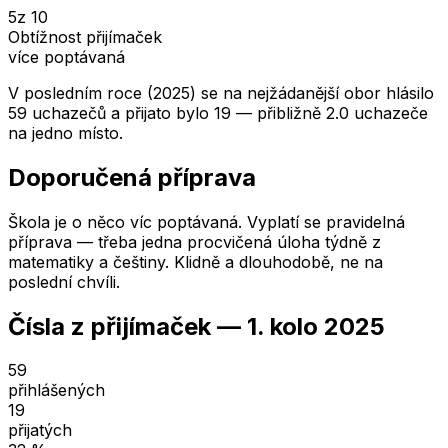
5
z 10
Obtížnost přijímaček
více poptávaná
V posledním roce (2025) se na nejžádanější obor hlásilo
59 uchazečů a přijato bylo 19 — přibližně 2.0 uchazeče
na jedno místo.
Doporučená příprava
Škola je o něco víc poptávaná. Vyplatí se pravidelná
příprava — třeba jedna procvičená úloha týdně z
matematiky a češtiny. Klidně a dlouhodobě, ne na
poslední chvíli.
Čísla z přijímaček —
1. kolo
2025
59
přihlášených
19
přijatých