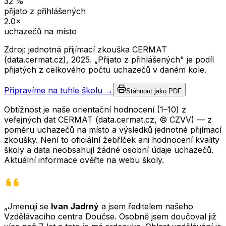
32
%
přijato z přihlášených
2.0
×
uchazečů na místo
Zdroj: jednotná přijímací zkouška CERMAT
(data.cermat.cz),
2025
. „Přijato z přihlášených" je podíl
přijatých z celkového počtu uchazečů v daném kole.
Připravíme na tuhle školu →
Stáhnout jako PDF
Obtížnost je naše orientační hodnocení (1–10) z
veřejných dat CERMAT (data.cermat.cz, © CZVV) — z
poměru uchazečů na místo a výsledků jednotné přijímací
zkoušky. Není to oficiální žebříček ani hodnocení kvality
školy a data neobsahují žádné osobní údaje uchazečů.
Aktuální informace ověřte na webu školy.
„Jmenuji se
Ivan Jadrný
a jsem ředitelem našeho
Vzdělávacího centra Doučse. Osobně jsem doučoval již