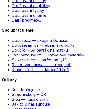
Doučování češtiny
Doučování angličtiny
Doučování fyziky
Doučování chemie
Další předměty…
Spolupracujeme
Doucse.cz
— skupina Doučse
Doucsesam.cz
— eLearning portál
Doučík
— AI parťák na matiku
Tvorbazduse.cz
— rozvojové materiály
Skiverleih.cz
— půjčovna lyží
Receptybezmasa.cz
— receptář
Klubdetifort.cz
— klub dětí Fořt
Odkazy
Kde doučujeme
Střední školy v ČR
Blog — naše články
Jak to u nás funguje