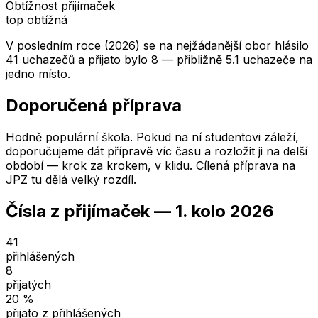
Obtížnost přijímaček
top obtížná
V posledním roce (2026) se na nejžádanější obor hlásilo
41 uchazečů a přijato bylo 8 — přibližně 5.1 uchazeče na
jedno místo.
Doporučená příprava
Hodně populární škola. Pokud na ní studentovi záleží,
doporučujeme dát přípravě víc času a rozložit ji na delší
období — krok za krokem, v klidu. Cílená příprava na
JPZ tu dělá velký rozdíl.
Čísla z přijímaček —
1. kolo
2026
41
přihlášených
8
přijatých
20
%
přijato z přihlášených