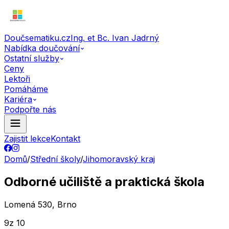
Doučsematiku.cz
Ing. et Bc. Ivan Jadrný
Nabídka doučování
Ostatní služby
Ceny
Lektoři
Pomáháme
Kariéra
Podpořte nás
Zajistit lekce
Kontakt
Domů
/
Střední školy
/
Jihomoravský kraj
Odborné učiliště a praktická škola
Lomená 530, Brno
9
z 10