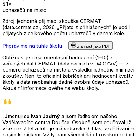
5.1
×
uchazečů na místo
Zdroj: jednotná přijímací zkouška CERMAT
(data.cermat.cz),
2026
. „Přijato z přihlášených" je podíl
přijatých z celkového počtu uchazečů v daném kole.
Připravíme na tuhle školu →
Stáhnout jako PDF
Obtížnost je naše orientační hodnocení (1–10) z
veřejných dat CERMAT (data.cermat.cz, © CZVV) — z
poměru uchazečů na místo a výsledků jednotné přijímací
zkoušky. Není to oficiální žebříček ani hodnocení kvality
školy a data neobsahují žádné osobní údaje uchazečů.
Aktuální informace ověřte na webu školy.
„Jmenuji se
Ivan Jadrný
a jsem ředitelem našeho
Vzdělávacího centra Doučse. Osobně jsem doučoval již
více než 7 let a toto je má srdcovka. Oblast vzdělávání je
naším koníčkem. Vždy nám všem dělá obrovskou radost