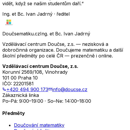
vidět, když se našim studentům daří.“
Ing. et Bc. Ivan Jadrný · ředitel
Doučsematiku.cz
Ing. et Bc. Ivan Jadrný
Vzdělávací centrum Doučse, z.s. — nezisková a
dobročinná organizace. Doučujeme matematiku a další
školní předměty po celé ČR — prezenčně i online.
Vzdělávací centrum Doučse, z.s.
Korunní 2569/108, Vinohrady
101 00 Praha 10
IČO:
22201581
+420 494 900 173
info@doucse.cz
Zákaznická linka
Po–Pá: 9:00–19:00 · So–Ne: 14:00–18:00
Předměty
Doučování matematiky