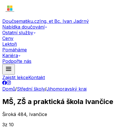
Doučsematiku.cz
Ing. et Bc. Ivan Jadrný
Nabídka doučování
Ostatní služby
Ceny
Lektoři
Pomáháme
Kariéra
Podpořte nás
Zajistit lekce
Kontakt
Domů
/
Střední školy
/
Jihomoravský kraj
MŠ, ZŠ a praktická škola Ivančice
Široká 484, Ivančice
3
z 10