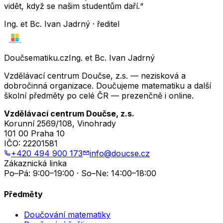
vidět, když se našim studentům daří.“
Ing. et Bc. Ivan Jadrný · ředitel
Doučsematiku.cz
Ing. et Bc. Ivan Jadrný
Vzdělávací centrum Doučse, z.s. — nezisková a
dobročinná organizace. Doučujeme matematiku a další
školní předměty po celé ČR — prezenčně i online.
Vzdělávací centrum Doučse, z.s.
Korunní 2569/108, Vinohrady
101 00 Praha 10
IČO:
22201581
+420 494 900 173
info@doucse.cz
Zákaznická linka
Po–Pá: 9:00–19:00 · So–Ne: 14:00–18:00
Předměty
Doučování matematiky