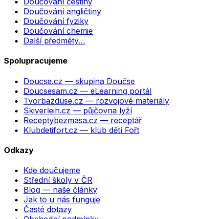
Doučování češtiny
Doučování angličtiny
Doučování fyziky
Doučování chemie
Další předměty…
Spolupracujeme
Doucse.cz
— skupina Doučse
Doucsesam.cz
— eLearning portál
Tvorbazduse.cz
— rozvojové materiály
Skiverleih.cz
— půjčovna lyží
Receptybezmasa.cz
— receptář
Klubdetifort.cz
— klub dětí Fořt
Odkazy
Kde doučujeme
Střední školy v ČR
Blog — naše články
Jak to u nás funguje
Časté dotazy