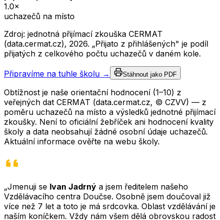
1.0
×
uchazečů na místo
Zdroj: jednotná přijímací zkouška CERMAT
(data.cermat.cz),
2026
. „Přijato z přihlášených" je podíl
přijatých z celkového počtu uchazečů v daném kole.
Připravíme na tuhle školu →
Stáhnout jako PDF
Obtížnost je naše orientační hodnocení (1–10) z
veřejných dat CERMAT (data.cermat.cz, © CZVV) — z
poměru uchazečů na místo a výsledků jednotné přijímací
zkoušky. Není to oficiální žebříček ani hodnocení kvality
školy a data neobsahují žádné osobní údaje uchazečů.
Aktuální informace ověřte na webu školy.
„Jmenuji se
Ivan Jadrný
a jsem ředitelem našeho
Vzdělávacího centra Doučse. Osobně jsem doučoval již
více než 7 let a toto je má srdcovka. Oblast vzdělávání je
naším koníčkem. Vždy nám všem dělá obrovskou radost