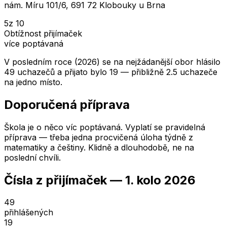
nám. Míru 101/6, 691 72 Klobouky u Brna
5
z 10
Obtížnost přijímaček
více poptávaná
V posledním roce (2026) se na nejžádanější obor hlásilo
49 uchazečů a přijato bylo 19 — přibližně 2.5 uchazeče
na jedno místo.
Doporučená příprava
Škola je o něco víc poptávaná. Vyplatí se pravidelná
příprava — třeba jedna procvičená úloha týdně z
matematiky a češtiny. Klidně a dlouhodobě, ne na
poslední chvíli.
Čísla z přijímaček —
1. kolo
2026
49
přihlášených
19