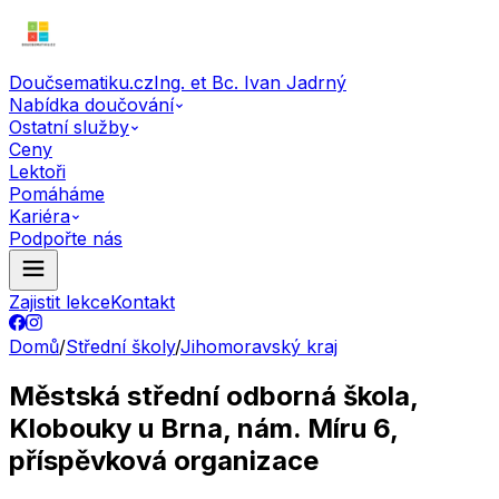
Doučsematiku.cz
Ing. et Bc. Ivan Jadrný
Nabídka doučování
Ostatní služby
Ceny
Lektoři
Pomáháme
Kariéra
Podpořte nás
Zajistit lekce
Kontakt
Domů
/
Střední školy
/
Jihomoravský kraj
Městská střední odborná škola,
Klobouky u Brna, nám. Míru 6,
příspěvková organizace