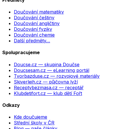
Doučování matematiky
Doučování češtiny
Doučování angličtiny
Doučování fyziky
Doučování chemie
Další předměty…
Spolupracujeme
Doucse.cz
— skupina Doučse
Doucsesam.cz
— eLearning portál
Tvorbazduse.cz
— rozvojové materiály
Skiverleih.cz
— půjčovna lyží
Receptybezmasa.cz
— receptář
Klubdetifort.cz
— klub dětí Fořt
Odkazy
Kde doučujeme
Střední školy v ČR
Blog — naše články