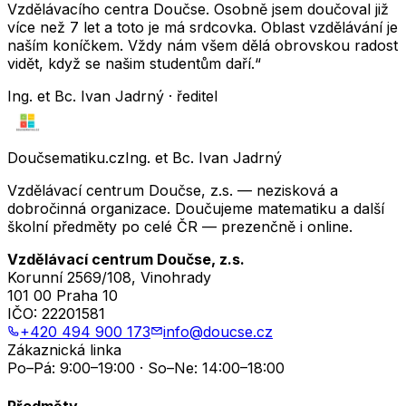
Vzdělávacího centra Doučse. Osobně jsem doučoval již
více než 7 let a toto je má srdcovka. Oblast vzdělávání je
naším koníčkem. Vždy nám všem dělá obrovskou radost
vidět, když se našim studentům daří.“
Ing. et Bc. Ivan Jadrný · ředitel
Doučsematiku.cz
Ing. et Bc. Ivan Jadrný
Vzdělávací centrum Doučse, z.s. — nezisková a
dobročinná organizace. Doučujeme matematiku a další
školní předměty po celé ČR — prezenčně i online.
Vzdělávací centrum Doučse, z.s.
Korunní 2569/108, Vinohrady
101 00 Praha 10
IČO:
22201581
+420 494 900 173
info@doucse.cz
Zákaznická linka
Po–Pá: 9:00–19:00 · So–Ne: 14:00–18:00
Předměty