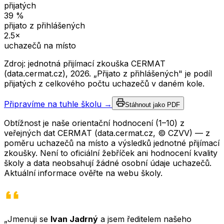
přijatých
39
%
přijato z přihlášených
2.5
×
uchazečů na místo
Zdroj: jednotná přijímací zkouška CERMAT
(data.cermat.cz),
2026
. „Přijato z přihlášených" je podíl
přijatých z celkového počtu uchazečů v daném kole.
Připravíme na tuhle školu →
Stáhnout jako PDF
Obtížnost je naše orientační hodnocení (1–10) z
veřejných dat CERMAT (data.cermat.cz, © CZVV) — z
poměru uchazečů na místo a výsledků jednotné přijímací
zkoušky. Není to oficiální žebříček ani hodnocení kvality
školy a data neobsahují žádné osobní údaje uchazečů.
Aktuální informace ověřte na webu školy.
„Jmenuji se
Ivan Jadrný
a jsem ředitelem našeho