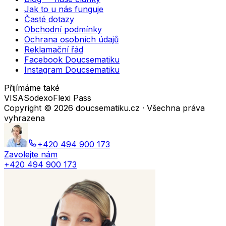
Jak to u nás funguje
Časté dotazy
Obchodní podmínky
Ochrana osobních údajů
Reklamační řád
Facebook Doucsematiku
Instagram Doucsematiku
Přijímáme také
VISA
Sodexo
Flexi Pass
Copyright ©
2026
doucsematiku.cz · Všechna práva
vyhrazena
+420 494 900 173
Zavolejte nám
+420 494 900 173