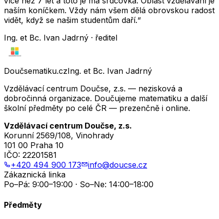
více než 7 let a toto je má srdcovka. Oblast vzdělávání je
naším koníčkem. Vždy nám všem dělá obrovskou radost
vidět, když se našim studentům daří.“
Ing. et Bc. Ivan Jadrný · ředitel
Doučsematiku.cz
Ing. et Bc. Ivan Jadrný
Vzdělávací centrum Doučse, z.s. — nezisková a
dobročinná organizace. Doučujeme matematiku a další
školní předměty po celé ČR — prezenčně i online.
Vzdělávací centrum Doučse, z.s.
Korunní 2569/108, Vinohrady
101 00 Praha 10
IČO:
22201581
+420 494 900 173
info@doucse.cz
Zákaznická linka
Po–Pá: 9:00–19:00 · So–Ne: 14:00–18:00
Předměty