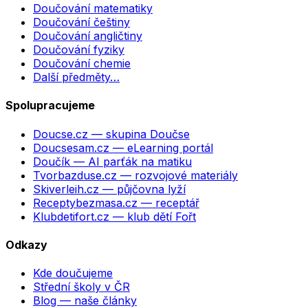
Doučování matematiky
Doučování češtiny
Doučování angličtiny
Doučování fyziky
Doučování chemie
Další předměty…
Spolupracujeme
Doucse.cz
— skupina Doučse
Doucsesam.cz
— eLearning portál
Doučík
— AI parťák na matiku
Tvorbazduse.cz
— rozvojové materiály
Skiverleih.cz
— půjčovna lyží
Receptybezmasa.cz
— receptář
Klubdetifort.cz
— klub dětí Fořt
Odkazy
Kde doučujeme
Střední školy v ČR
Blog — naše články