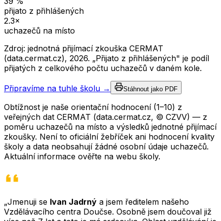
39
%
přijato z přihlášených
2.3
×
uchazečů na místo
Zdroj: jednotná přijímací zkouška CERMAT
(data.cermat.cz),
2026
. „Přijato z přihlášených" je podíl
přijatých z celkového počtu uchazečů v daném kole.
Připravíme na tuhle školu →
Stáhnout jako PDF
Obtížnost je naše orientační hodnocení (1–10) z
veřejných dat CERMAT (data.cermat.cz, © CZVV) — z
poměru uchazečů na místo a výsledků jednotné přijímací
zkoušky. Není to oficiální žebříček ani hodnocení kvality
školy a data neobsahují žádné osobní údaje uchazečů.
Aktuální informace ověřte na webu školy.
„Jmenuji se
Ivan Jadrný
a jsem ředitelem našeho
Vzdělávacího centra Doučse. Osobně jsem doučoval již