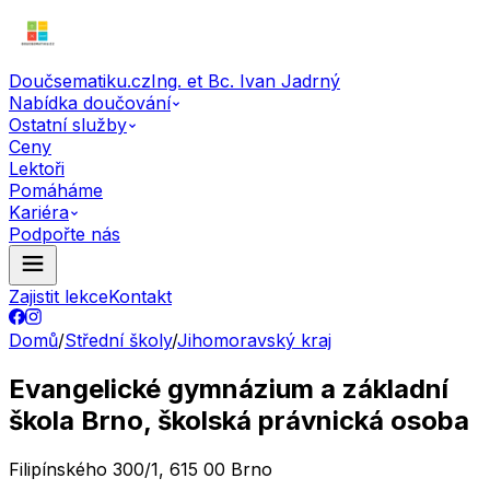
Doučsematiku.cz
Ing. et Bc. Ivan Jadrný
Nabídka doučování
Ostatní služby
Ceny
Lektoři
Pomáháme
Kariéra
Podpořte nás
Zajistit lekce
Kontakt
Domů
/
Střední školy
/
Jihomoravský kraj
Evangelické gymnázium a základní
škola Brno, školská právnická osoba
Filipínského 300/1, 615 00 Brno