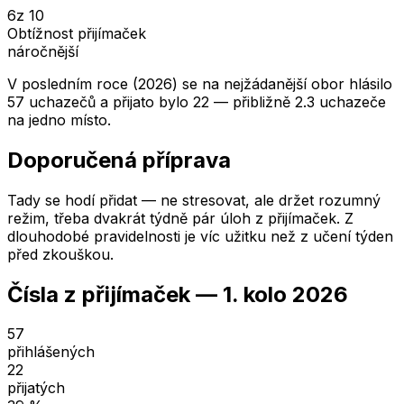
6
z 10
Obtížnost přijímaček
náročnější
V posledním roce (2026) se na nejžádanější obor hlásilo
57 uchazečů a přijato bylo 22 — přibližně 2.3 uchazeče
na jedno místo.
Doporučená příprava
Tady se hodí přidat — ne stresovat, ale držet rozumný
režim, třeba dvakrát týdně pár úloh z přijímaček. Z
dlouhodobé pravidelnosti je víc užitku než z učení týden
před zkouškou.
Čísla z přijímaček —
1. kolo
2026
57
přihlášených
22
přijatých